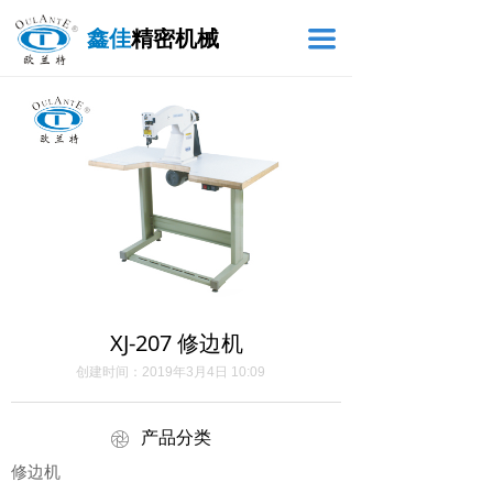
鑫佳
精密机械
끀
XJ-207 修边机
创建时间：
2019年3月4日
10:09
产品分类
ꁵ
修边机