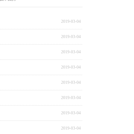
2019-03-04
2019-03-04
2019-03-04
2019-03-04
2019-03-04
2019-03-04
2019-03-04
2019-03-04